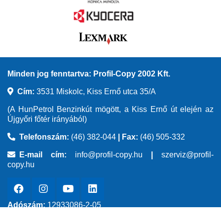
Minden jog fenntartva: Profil-Copy 2002 Kft.
Cím:
3531 Miskolc, Kiss Ernő utca 35/A
(A HunPetrol Benzinkút mögött, a Kiss Ernő út elején az
Újgyőri főtér irányából)
Telefonszám:
(46) 382-044
|
Fax:
(46) 505-332
E-mail cím:
info@profil-copy.hu
|
szerviz@profil-
copy.hu
Adószám:
12933086-2-05