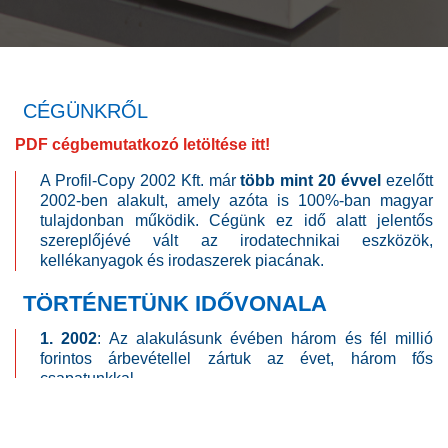
CÉGÜNKRŐL
PDF cégbemutatkozó letöltése itt!
A Profil-Copy 2002 Kft. már
több mint 20 évvel
ezelőtt
2002-ben alakult, amely azóta is 100%-ban magyar
tulajdonban működik. Cégünk ez idő alatt jelentős
szereplőjévé vált az irodatechnikai eszközök,
kellékanyagok és irodaszerek piacának.
TÖRTÉNETÜNK IDŐVONALA
1. 2002
: Az alakulásunk évében három és fél millió
forintos árbevétellel zártuk az évet, három fős
csapatunkkal.
2. 2005
: Két megyére kiterjedő értékesítésünkkel
egyidőben a munkatársaink száma nyolcra,